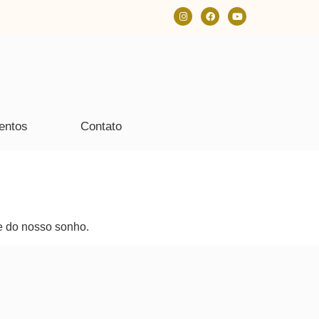
entos
Contato
e do nosso sonho.
s