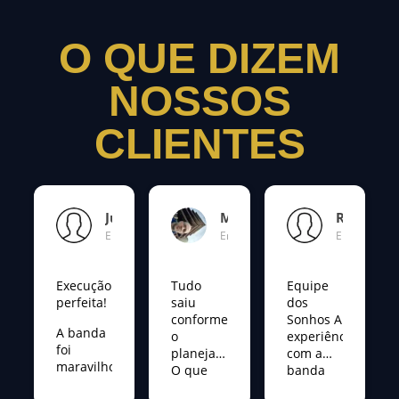
O QUE DIZEM
NOSSOS
CLIENTES
Juliana
Murilo
Rafaela
Enviado a 07/05/2026
Enviado a 25/04/2026
Enviado a 1
Execução
Tudo
Equipe
perfeita!
saiu
dos
conforme
Sonhos A
A banda
o
experiência
foi
planejado
com a
maravilhosa
O que
banda
no meu
falar da
foi